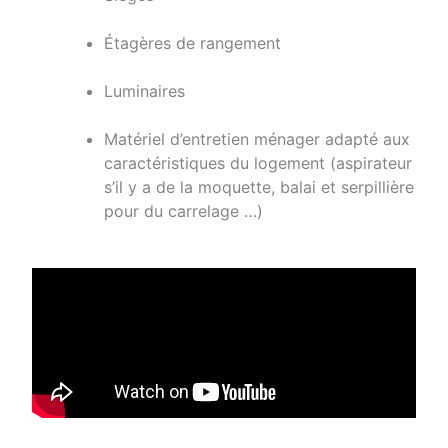
Étagères de rangement
Luminaires
Matériel d’entretien ménager adapté aux
caractéristiques du logement (aspirateur
s’il y a de la moquette, balai et serpillière
pour du carrelage …)