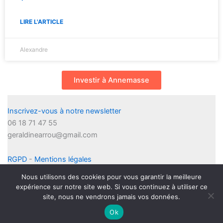
LIRE L'ARTICLE
Alexandre
Investir à Annemasse
Inscrivez-vous à notre newsletter
06 18 71 47 55
geraldinearrou@gmail.com
RGPD
-
Mentions légales
Nous utilisons des cookies pour vous garantir la meilleure
expérience sur notre site web. Si vous continuez à utiliser ce
site, nous ne vendrons jamais vos données.
6 allée des Lauriers 69160 Tassin la demi Lune
Ok