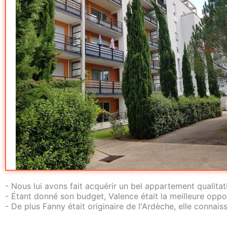
- Nous lui avons fait acquérir un bel appartement qualita
- Étant donné son budget, Valence était la meilleure opport
- De plus Fanny était originaire de l'Ardèche, elle connais