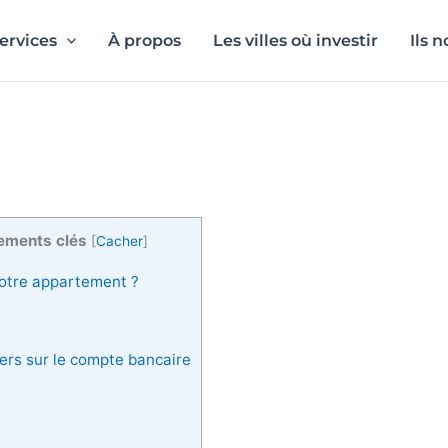
ervices
À propos
Les villes où investir
Ils 
lements clés
[
Cacher
]
 votre appartement ?
yers sur le compte bancaire